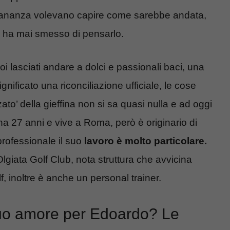
ontananza volevano capire come sarebbe andata,
n ha mai smesso di pensarlo.
oi lasciati andare a dolci e passionali baci, una
ificato una riconciliazione ufficiale, le cose
to’ della gieffina non si sa quasi nulla e ad oggi
 ha 27 anni e vive a Roma, però è originario di
professionale il suo
lavoro è molto particolare.
lgiata Golf Club, nota struttura che avvicina
lf, inoltre è anche un personal trainer.
 suo amore per Edoardo? Le