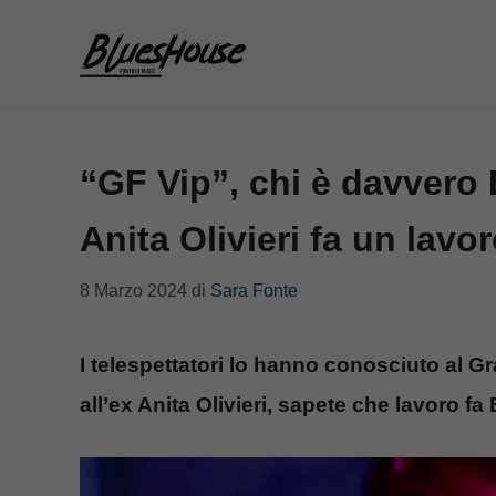
Vai
al
contenuto
“GF Vip”, chi è davvero
Anita Olivieri fa un lavo
8 Marzo 2024
di
Sara Fonte
I telespettatori lo hanno conosciuto al G
all’ex Anita Olivieri, sapete che lavoro 