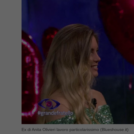
Ex di Anita Olivieri lavoro particolarissimo (Blueshouse.it)