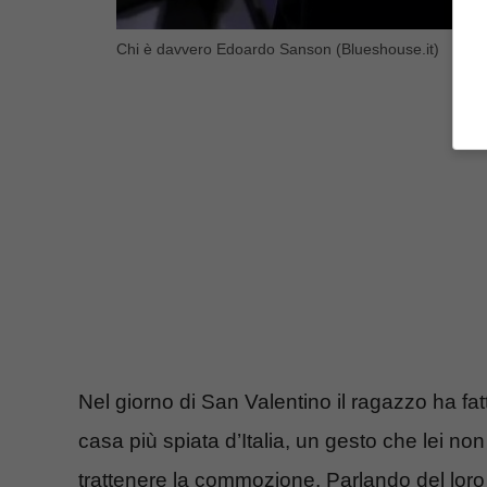
Chi è davvero Edoardo Sanson (Blueshouse.it)
Nel giorno di San Valentino il ragazzo ha fat
casa più spiata d’Italia, un gesto che lei non 
trattenere la commozione. Parlando del loro 