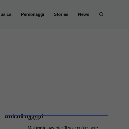
usica
Personaggi
Stories
News
Articoli recenti
Archivio
Malgioglio avverte: ‘Il sole può essere