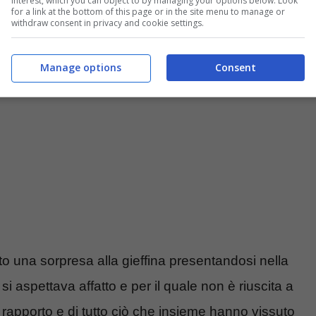
interest, which you can object to by managing your options below. Look
for a link at the bottom of this page or in the site menu to manage or
withdraw consent in privacy and cookie settings.
Manage options
Consent
to una sorpresa alla gieffina presentandosi nella
si aspettava affatto e per il quale non è riuscita a
rapporto e di tutto ciò che insieme hanno vissuto