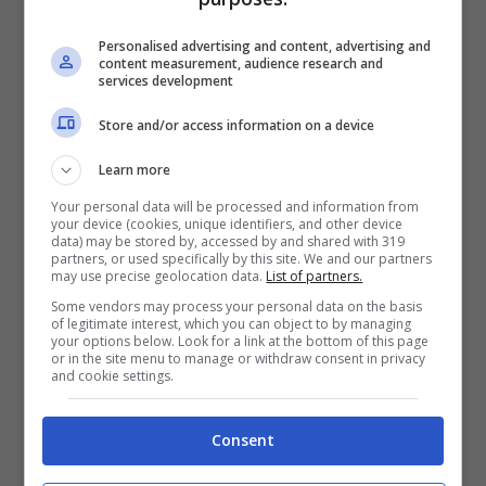
1.910.000 spettatori
con il 12% di share.
Personalised advertising and content, advertising and
content measurement, audience research and
services development
“
Fuori dal coro
”, il programma di
approfondimento condotto da Mario
Store and/or access information on a device
Giordano su Rete 4, ha convinto
654.000
Learn more
spettatori
pari al 4,8% di share. Il film “
Next
”
Your personal data will be processed and information from
your device (cookies, unique identifiers, and other device
su Italia 1 ha tenuto compagnia, invece, a
data) may be stored by, accessed by and shared with 319
partners, or used specifically by this site. We and our partners
may use precise geolocation data.
List of partners.
901.000
spettatori
con il 5,1% di share. Su
Some vendors may process your personal data on the basis
La7 è stato trasmesso il documentario “
La
of legitimate interest, which you can object to by managing
your options below. Look for a link at the bottom of this page
caduta
”, seguito da un totale di
927.000
or in the site menu to manage or withdraw consent in privacy
and cookie settings.
spettatori
(5,3% di share), mentre il film “
Un
volo a Natale
”, in onda su Tv8, ha
Consent
intrattenuto
439.000 telespettatori
con il