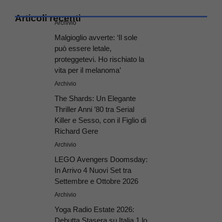
Articoli recenti
Archivio
Malgioglio avverte: ‘Il sole
può essere letale,
proteggetevi. Ho rischiato la
vita per il melanoma’
Archivio
The Shards: Un Elegante
Thriller Anni ’80 tra Serial
Killer e Sesso, con il Figlio di
Richard Gere
Archivio
LEGO Avengers Doomsday:
In Arrivo 4 Nuovi Set tra
Settembre e Ottobre 2026
Archivio
Yoga Radio Estate 2026:
Debutta Stasera su Italia 1 lo