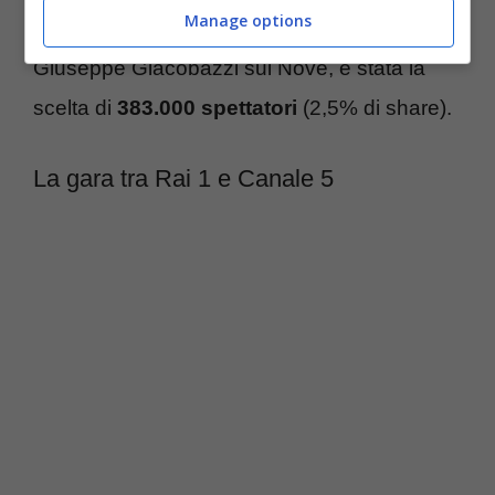
Manage options
2,5% di share. Infine, “
Io ci sarò
”, condotto da
Giuseppe Giacobazzi sul Nove, è stata la
scelta di
383.000 spettatori
(2,5% di share).
La gara tra Rai 1 e Canale 5