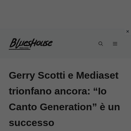
Vai
Menu
al
contenuto
Gerry Scotti e Mediaset
trionfano ancora: “Io
Canto Generation” è un
successo