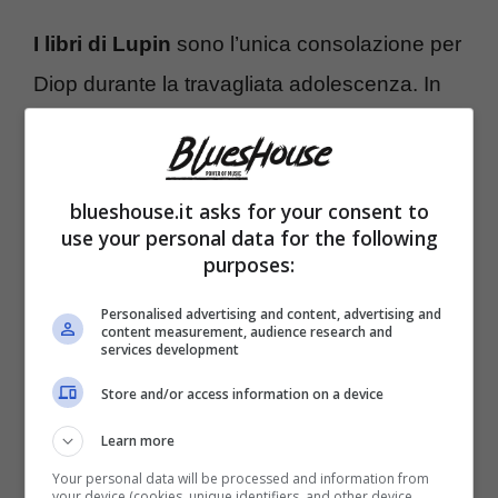
I libri di Lupin
sono l’unica consolazione per
Diop durante la travagliata adolescenza. In
quegli anni suo padre, Babakar Diop, è
accusato di aver rubato una preziosa collana
a Pellegrini, ricco imprenditore per cui
blueshouse.it asks for your consent to
use your personal data for the following
lavorava come domestico, finendo in
purposes:
carcere. Qui si toglie la vita, ma
l’ipotesi del
Personalised advertising and content, advertising and
suicidio non ha mai convinto Assane
. Ora
content measurement, audience research and
services development
che è adulto, e un abile ladro professionista
Store and/or access information on a device
(soprattutto grazie all’esempio di Lupin), è
Learn more
impegnato nelle indagini della vicenda per
Your personal data will be processed and information from
scoprire cosa è accaduto davvero al padre,
your device (cookies, unique identifiers, and other device