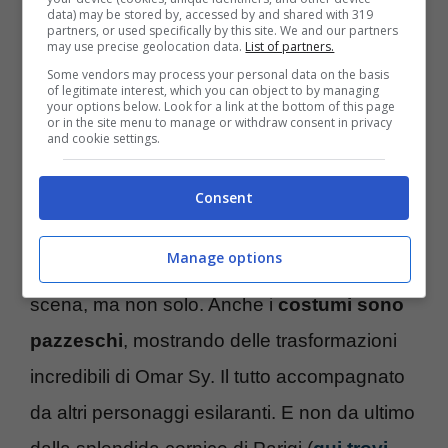
data) may be stored by, accessed by and shared with 319
arrivando poi a capire come la sua morte sia
partners, or used specifically by this site. We and our partners
may use precise geolocation data.
List of partners.
stata dettata da un omicidio.
Some vendors may process your personal data on the basis
of legitimate interest, which you can object to by managing
your options below. Look for a link at the bottom of this page
or in the site menu to manage or withdraw consent in privacy
Pellegrini resta l’avversario numero uno di
and cookie settings.
Diop nel corso delle varie stagioni, in cui ne
succedono di cotte e di crude, fino alla terza
Consent
stagione in cui
Assane simula perfino la
Manage options
sua morte
. L’ultimo capitolo è ricco di colpi di
scena, ma non solo. Anche i
costumi sono
pazzeschi
, mostrando delle trasformazioni
incredibili di Omar Sy. Il tutto accompagnato
da altri personaggi esilaranti. E non da ultimo