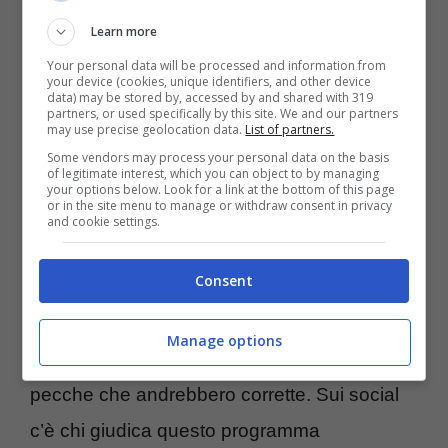
stessa Serena Bortone
sarebbero a rischio
Learn more
chiusura.
Ed è freschissimo
lo stop
Your personal data will be processed and information from
imposto a “Liberi Tutti” di Bianca
your device (cookies, unique identifiers, and other device
data) may be stored by, accessed by and shared with 319
Guaccero
dopo appena tre puntate. A “La
partners, or used specifically by this site. We and our partners
may use precise geolocation data.
List of partners.
volta buona” però non fa male solo la
Some vendors may process your personal data on the basis
of legitimate interest, which you can object to by managing
concorrenza molto forte di Mediaset ma
your options below. Look for a link at the bottom of this page
or in the site menu to manage or withdraw consent in privacy
anche alcune scene che la maggior parte dei
and cookie settings.
telespettatori ritiene poco felice.
Consent
Il programma soffrirebbe per via di ospiti
Manage options
ritenuti non molto interessanti e per altre
pecche che andrebbero corrette. Sui social
c’è chi giudica questo programma