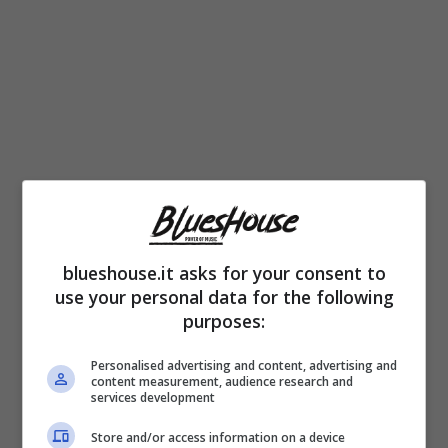
blueshouse.it asks for your consent to
Sembra che la trasmissione condotta dalla
use your personal data for the following
Balivo possa essere addirittura tagliata,
purposes:
assieme ad altro. Anche “Avanti Popolo” con
Personalised advertising and content, advertising and
la ex politica Nunzia De Girolamo, “Macondo”
content measurement, audience research and
services development
di Camila Raznovich e “Chesarà…” della
Store and/or access information on a device