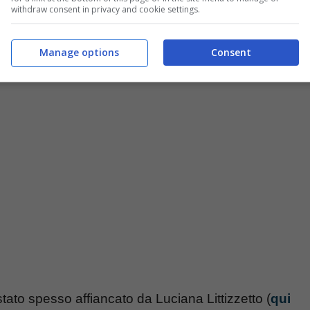
withdraw consent in privacy and cookie settings.
Manage options
Consent
stato spesso affiancato da Luciana Littizzetto (
qui