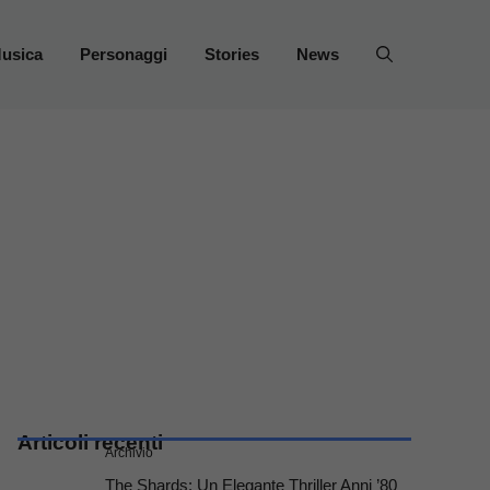
usica
Personaggi
Stories
News
Articoli recenti
Archivio
The Shards: Un Elegante Thriller Anni ’80