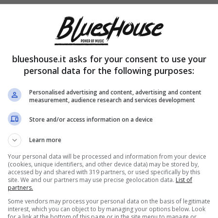
blueshouse.it asks for your consent to use your
personal data for the following purposes:
Personalised advertising and content, advertising and content
measurement, audience research and services development
Store and/or access information on a device
Learn more
Your personal data will be processed and information from your device
(cookies, unique identifiers, and other device data) may be stored by,
accessed by and shared with 319 partners, or used specifically by this
site. We and our partners may use precise geolocation data.
List of
partners.
Some vendors may process your personal data on the basis of legitimate
interest, which you can object to by managing your options below. Look
for a link at the bottom of this page or in the site menu to manage or