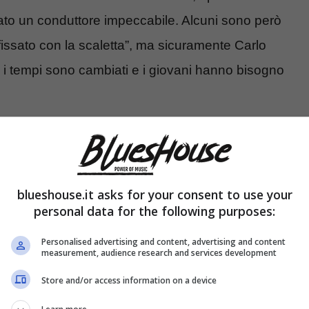
rato un conduttore impeccabile. Alcuni sono però
“fissato con la scaletta”, ma sicuramente Carlo
i i tempi sono cambiati e i giovani hanno bisogno
 Sanremo: quanto guadagnerà?
blueshouse.it asks for your consent to use your
personal data for the following purposes:
Personalised advertising and content, advertising and content
measurement, audience research and services development
Store and/or access information on a device