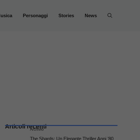
usica
Personaggi
Stories
News
Articoli recenti
Archivio
The Shards: Un Elegante Thriller Anni ’80