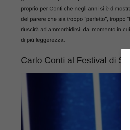
proprio per Conti che negli anni si è dimost
del parere che sia troppo “perfetto”, troppo 
riuscirà ad ammorbidirsi, dal momento in cu
di più leggerezza.
Carlo Conti al Festival di