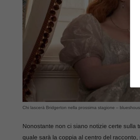
Chi lascerà Bridgerton nella prossima stagione – blueshouse
Nonostante non ci siano notizie certe sulla 
quale sarà la coppia al centro del racconto