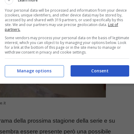
Learn more
Your personal data will be processed and information from your device
(cookies, unique identifiers, and other device data) may be stored by,
accessed by and shared with 319 partners, or used specifically by this
site. We and our partners may use precise geolocation data.
List of
partners.
Some vendors may process your personal data on the basis of legitimate
interest, which you can object to by managing your options below. Look
for a link at the bottom of this page or in the site menu to manage or
withdraw consent in privacy and cookie settings.
Manage options
Consent
.it
trama della prossima stagione della serie e su
, sembra essere presente però una possibile