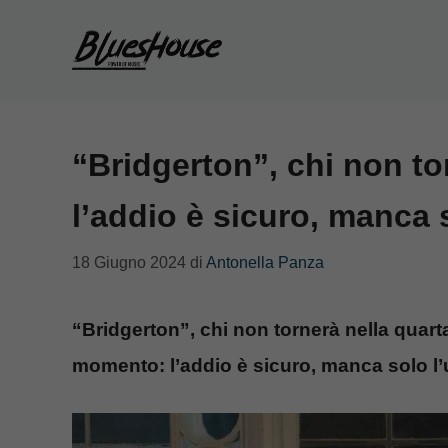
Vai
al
contenuto
“Bridgerton”, chi non to
l’addio è sicuro, manca so
18 Giugno 2024
di
Antonella Panza
“Bridgerton”, chi non tornerà nella quarta
momento: l’addio è sicuro, manca solo l’uf