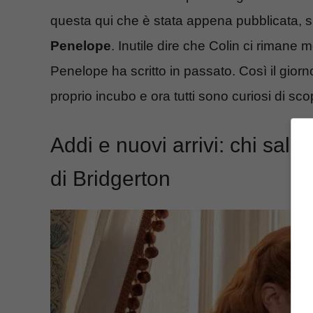
questa qui che è stata appena pubblicata, si
Penelope
. Inutile dire che Colin ci rimane
Penelope ha scritto in passato. Così il giorn
proprio incubo e ora tutti sono curiosi di s
Addi e nuovi arrivi: chi sal
di Bridgerton