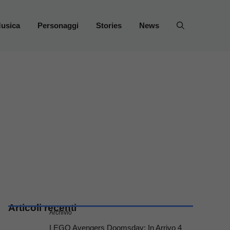
usica
Personaggi
Stories
News
Articoli recenti
Archivio
LEGO Avengers Doomsday: In Arrivo 4