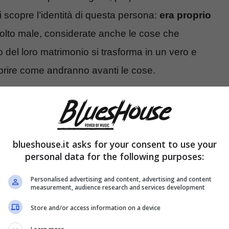
 scopre l’identità di questa persona:
era proprio
 molto male, considerate anche le cose che
o del loro matrimonio si trasforma in un vero e
coprire come andranno avanti le cose.
uteremo nella prossima stagione
blueshouse.it asks for your consent to use your
personal data for the following purposes:
Personalised advertising and content, advertising and content
measurement, audience research and services development
Store and/or access information on a device