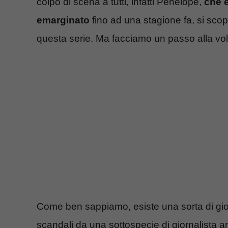
colpo di scena a tutti, infatti Penelope,
che 
emarginato
fino ad una stagione fa, si scop
questa serie. Ma facciamo un passo alla vol
Come ben sappiamo, esiste una sorta di giorn
scandali da una sottospecie di giornalista an