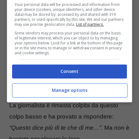
Your personal data will be processed and information from
chiarendo che lei non spegne la luce del
your device (cookies, unique identifiers, and other device
data) may be stored by, accessed by and shared with 319
partners, or used specifically by this site. We and our partners
marito che invece brilla di luce propria.
may use precise geolocation data.
List of partners.
Some vendors may process your personal data on the basis
of legitimate interest, which you can object to by managing
Poi ha aggiunto:
“Noi siamo sposati da 38
your options below. Look for a link at the bottom of this page
or in the site menu to manage or withdraw consent in privacy
anni e questa cosa probabilmente
dà
and cookie settings.
fastidio a Selvaggia che invece non ha
Consent
mai avuto relazioni abbastanza stabili…
“
Da qui il
gelo
in studio.
Manage options
La giornalista è rimasta colpita da questo
colpo basso e ha provato a rispondere:
“Questo dice più di te che di me…”.
Ma non è
bastato per placare la Izzo.