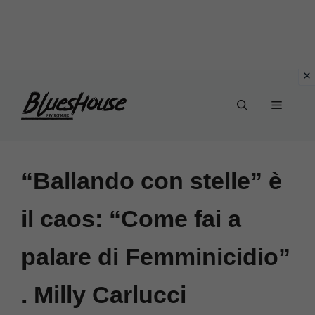
Vai
Menu
al
contenuto
“Ballando con stelle” è
il caos: “Come fai a
palare di Femminicidio”
. Milly Carlucci