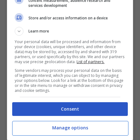
content measurement, audience research and
services development
Teo Mammuccari è stato sicuramente il
Store and/or access information on a device
nome a sorpresa dell’attuale edizione di
Learn more
“Ballando”. Lo storico volto di Mediaset, in
Your personal data will be processed and information from
realtà, ha dimostrato di cavarsela con il ballo
your device (cookies, unique identifiers, and other device
data) may be stored by, accessed by and shared with 319
e in ogni puntata sta stupendo gli italiani.
partners, or used specifically by this site. We and our partners
may use precise geolocation data.
List of partners.
Con la giuria,
tuttavia, c’è un rapporto assai
Some vendors may process your personal data on the basis
of legitimate interest, which you can object to by managing
complicato: l’ex conduttore de ‘Le Iene’ litiga
your options below. Look for a link at the bottom of this page
or in the site menu to manage or withdraw consent in privacy
continuamente con Selvaggia Lucarelli. A
and cookie settings.
“Domenica In”, il buon Teo ha deciso di
Consent
vuotare il sacco e ha spiazzato i presenti con
rivelazioni sorprendenti.
Manage options