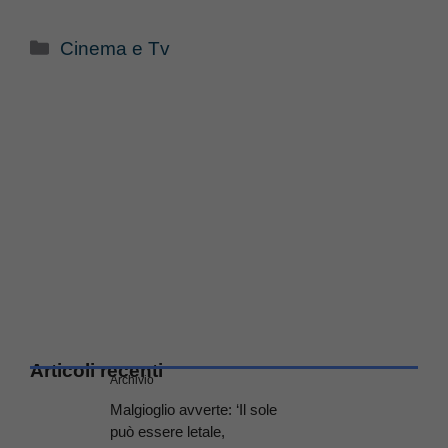
Categorie
Cinema e Tv
Articoli recenti
Archivio
Malgioglio avverte: ‘Il sole
può essere letale,