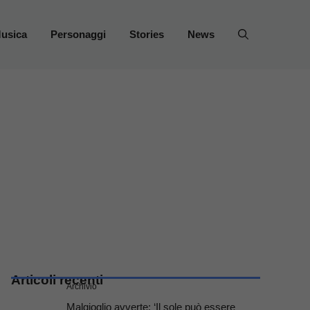
usica
Personaggi
Stories
News
Articoli recenti
Archivio
Malgioglio avverte: ‘Il sole può essere