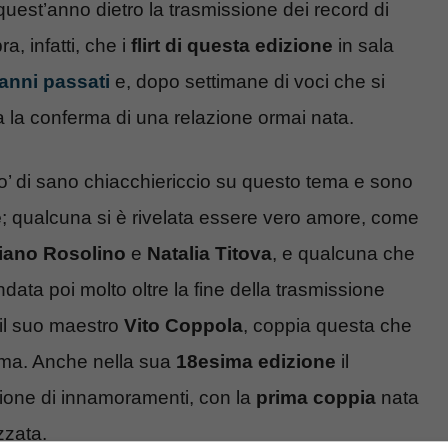
quest’anno dietro la trasmissione dei record di
, infatti, che i
flirt di questa edizione
in sala
 anni passati
e, dopo settimane di voci che si
va la conferma di una relazione ormai nata.
o’ di sano chiacchiericcio su questo tema e sono
e
; qualcuna si è rivelata essere vero amore, come
iano Rosolino
e
Natalia Titova
, e qualcuna che
ata poi molto oltre la fine della trasmissione
il suo maestro
Vito Coppola
, coppia questa che
mma. Anche nella sua
18esima edizione
il
ione di innamoramenti, con la
prima coppia
nata
zzata.