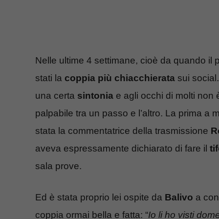
Nelle ultime 4 settimane, cioè da quando il
stati la
coppia più chiacchierata
sui social
una certa
sintonia
e agli occhi di molti non 
palpabile tra un passo e l’altro. La prima a
stata la commentatrice della trasmissione
R
aveva espressamente dichiarato di fare il
ti
sala prove.
Ed è stata proprio lei ospite da
Balivo
a conf
coppia ormai bella e fatta: “
Io li ho visti do