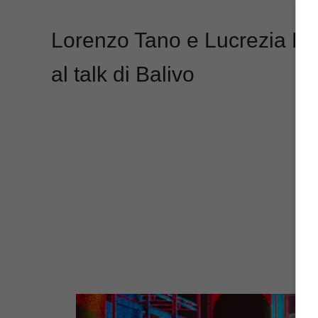
Lorenzo Tano e Lucrezia La
al talk di Balivo