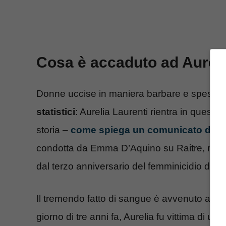
Cosa è accaduto ad Aureli
Donne uccise in maniera barbare e spesso s
statistici
: Aurelia Laurenti rientra in questa 
storia –
come spiega un comunicato della
condotta da Emma D’Aquino su Raitre, nella
dal terzo anniversario del femminicidio dell
Il tremendo fatto di sangue è avvenuto a
Ro
giorno di tre anni fa, Aurelia fu vittima di 