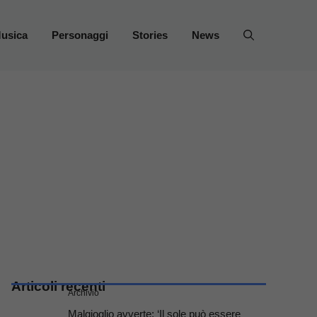
usica
Personaggi
Stories
News
Articoli recenti
Archivio
Malgioglio avverte: ‘Il sole può essere