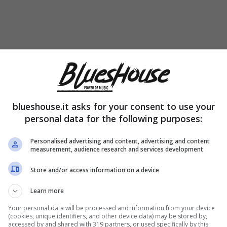
a Laurenti?
olo – purtroppo – equiparate a dei
terribili dati
blueshouse.it asks for your consent to use your
triste categoria, purtroppo. A ricordarne la sua
personal data for the following purposes:
 Rai
– è la trasmissione
“Amore Criminale”
,
Personalised advertising and content, advertising and content
 puntata del 16 novembre, ovvero a pochi giorni
measurement, audience research and services development
a donna.
Store and/or access information on a device
Learn more
veredo in Piano
, in provincia di Pordenone: quel
Your personal data will be processed and information from your device
(cookies, unique identifiers, and other device data) may be stored by,
un brutale assassinio perpetrato dal suo compagno
accessed by and shared with 319 partners, or used specifically by this