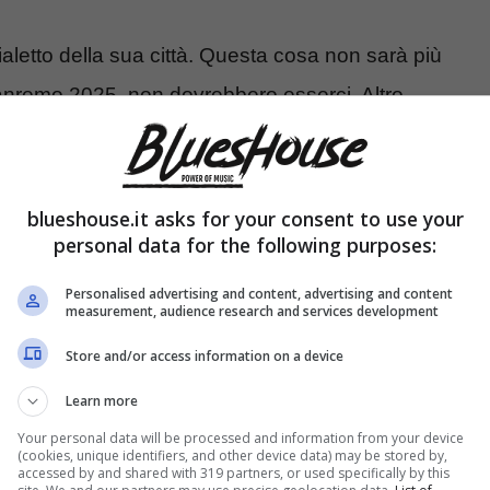
dialetto della sua città. Questa cosa non sarà più
anremo 2025, non dovrebbero esserci. Altro
to ritorno delle Nuove Proposte.
tanti cambiamenti
blueshouse.it asks for your consent to use your
personal data for the following purposes:
Personalised advertising and content, advertising and content
measurement, audience research and services development
Store and/or access information on a device
Learn more
Your personal data will be processed and information from your device
(cookies, unique identifiers, and other device data) may be stored by,
accessed by and shared with 319 partners, or used specifically by this