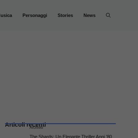
usica
Personaggi
Stories
News
Articoli recenti
Archivio
The Shards: Un Elegante Thriller Anni ’80