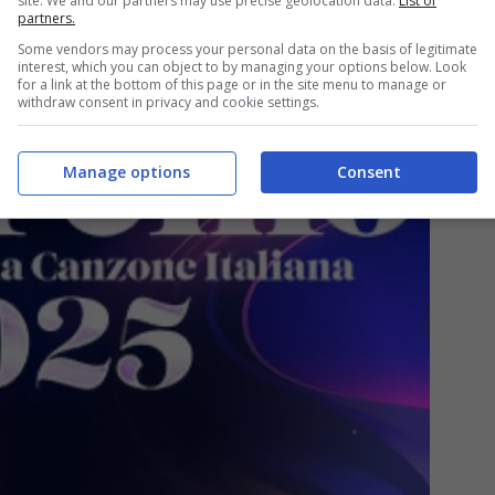
site. We and our partners may use precise geolocation data.
List of
partners.
Some vendors may process your personal data on the basis of legitimate
interest, which you can object to by managing your options below. Look
for a link at the bottom of this page or in the site menu to manage or
withdraw consent in privacy and cookie settings.
Manage options
Consent