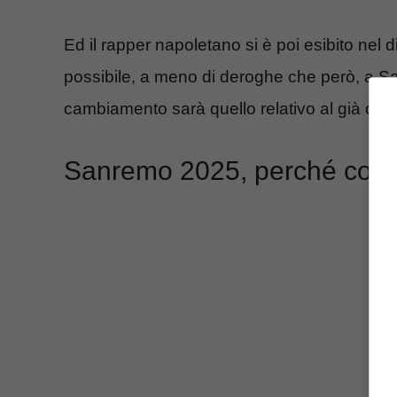
Ed il rapper napoletano si è poi esibito nel 
possibile, a meno di deroghe che però, a S
cambiamento sarà quello relativo al già cita
Sanremo 2025, perché così 