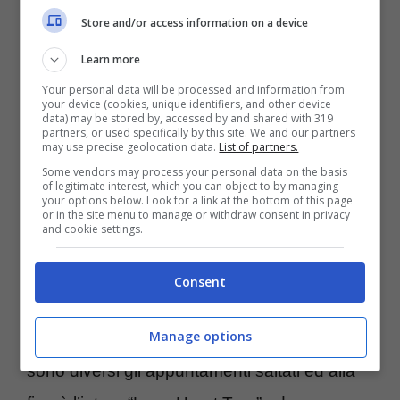
@neilyoungarchives
Store and/or access information on a device
L’anziano cantautore ha fatto sapere che
Learn more
alcuni componenti della band si sono
Your personal data will be processed and information from
your device (cookies, unique identifiers, and other device
data) may be stored by, accessed by and shared with 319
ammalati. Questo ha costretto tutti quanti a
partners, or used specifically by this site. We and our partners
may use precise geolocation data.
List of partners.
doversi fermare, con i problemi di salute che
Some vendors may process your personal data on the basis
ancora non sono stati superati. Young e gli
of legitimate interest, which you can object to by managing
your options below. Look for a link at the bottom of this page
or in the site menu to manage or withdraw consent in privacy
altri sono saliti sul palco di Detroit lo scorso
and cookie settings.
22 maggio.
Consent
A distanza di più di un mese
queste
Manage options
problematiche sono ancora attuali.
Ormai
sono diversi gli appuntamenti saltati ed alla