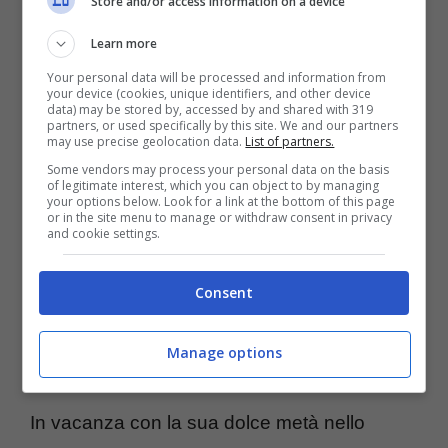
Store and/or access information on a device
Dopo settimane di rumors, è stato
Learn more
confermato il live di Kanye nel Bel Paese
.
Your personal data will be processed and information from
your device (cookies, unique identifiers, and other device
West da tempo si trova in Italia insieme al
data) may be stored by, accessed by and shared with 319
partners, or used specifically by this site. We and our partners
suo staff e alla sua nuova moglie,
Bianca
may use precise geolocation data.
List of partners.
Some vendors may process your personal data on the basis
Censori
, 28enne di origini australiane. La
of legitimate interest, which you can object to by managing
your options below. Look for a link at the bottom of this page
compagnia del rapper è al suo fianco da
or in the site menu to manage or withdraw consent in privacy
and cookie settings.
nove mesi. La cosa sta facendo parlare
molto, vista la sua somiglianza con l’ex del
Consent
cantante, Kim Kardashian, e i suoi bizzarri
Manage options
look, sempre dibattuti.
In vacanza con la sua dolce metà nello