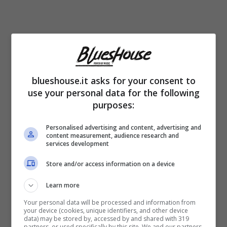
blueshouse.it asks for your consent to
use your personal data for the following
purposes:
Personalised advertising and content, advertising and
content measurement, audience research and
services development
La vita di chi canta per mestiere è fatta di
Store and/or access information on a device
microfoni. Ma il microfono non è un
Learn more
confessionale. La cronaca rosa chiede
Your personal data will be processed and information from
sempre un capitolo in più, eppure esiste un
your device (cookies, unique identifiers, and other device
data) may be stored by, accessed by and shared with 319
diritto alla pausa. Lo si vede ogni volta che
partners, or used specifically by this site. We and our partners