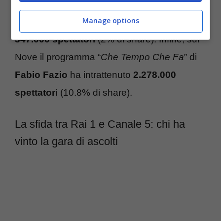
di share. Su Tv8 “Star Wars: L’impero
Manage options
colpisce ancora” ha tenuto col fiato sospeso
347.000 spettatori
(2% di share). Infine, sul
Nove il programma “
Che Tempo Che Fa
” di
Fabio Fazio
ha intrattenuto
2.278.000
spettatori
(10.8% di share).
La sfida tra Rai 1 e Canale 5: chi ha
vinto la gara di ascolti