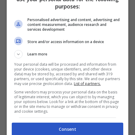
purposes:
caserma
” ed è stato scelto da
666.000
spettatori
(3,3% di share), mentre su Rai 3 il
Personalised advertising and content, advertising and
content measurement, audience research and
services development
programma “Report”, condotto da
Sigfrido
Ranucci
, ha intrattenuto
1.586.000
Store and/or access information on a device
spettatori
pari al 7,8% di share.
Learn more
Your personal data will be processed and information from
your device (cookies, unique identifiers, and other device
Il programma di approfondimento “Dritto e
data) may be stored by, accessed by and shared with 319
partners, or used specifically by this site. We and our partners
Rovescio”, condotto da
Paolo Del Debbio
, è
may use precise geolocation data.
List of partners.
Some vendors may process your personal data on the basis
stata scelto da
1.130.000 spettatori
(7,7% di
of legitimate interest, which you can object to by managing
your options below. Look for a link at the bottom of this page
share). Su Italia 1 è stato, invece, trasmesso
or in the site menu to manage or withdraw consent in privacy
and cookie settings.
il film “
Harry Potter e il Calice di Fuoco
” che
ha convinto
1.241.000 spettatori
per il 7,2%
Consent