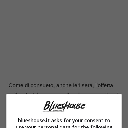
Come di consueto, anche ieri sera, l’offerta
sulla televisione generalista è stata ampia ed
i telespettatori hanno avuto modo di
scegliere tra vari programmi da seguire. Su
blueshouse.it asks for your consent to
Rai 2 è andato in onda il docu-reality “
La
use your personal data for the following