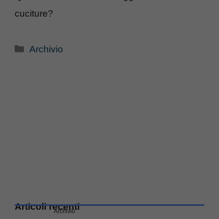
cuciture?
Categorie
Archivio
Articoli recenti
Archivio