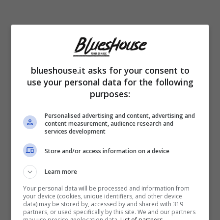
Tagli che funzionano davvero
blueshouse.it asks for your consent to
use your personal data for the following
Il
bootcut
e il
flare
bilanciano il volume del
purposes:
fianco. L’occhio legge la tromba finale e il
Personalised advertising and content, advertising and
corpo appare verticale. La
gamba dritta
content measurement, audience research and
services development
leggermente crop, alla caviglia, regala pulizia
Store and/or access information on a device
con sneakers o stivali. Gli skinny?
Learn more
Funzionano se il denim è strutturato e il
Your personal data will be processed and information from
colore è pieno. Il
wide-leg
ad
alta vita
your device (cookies, unique identifiers, and other device
data) may be stored by, accessed by and shared with 319
disegna una colonna elegante, soprattutto in
partners, or used specifically by this site. We and our partners
may use precise geolocation data.
List of partners.