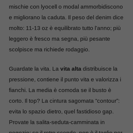
mischie con lyocell o modal ammorbidiscono
e migliorano la caduta. Il peso del denim dice
molto: 11-13 oz è equilibrato tutto l’anno; più
leggero è fresco ma segna, più pesante
scolpisce ma richiede rodaggio.
Guardate la vita. La
vita alta
distribuisce la
pressione, contiene il punto vita e valorizza i
fianchi. La media è comoda se il busto è
corto. Il top? La cintura sagomata “contour”:
evita lo spazio dietro, quel fastidioso gap.
Provate la salita-seduta-camminata in
negozio; se il retro scende, non è il taglio per