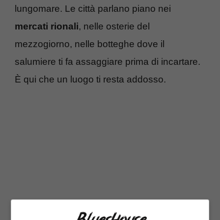
lungomare. Le città parlano piano nei
mercati rionali
, nelle osterie del
mezzogiorno, nelle botteghe dove il
salumiere ti fa assaggiare prima di incartare.
È qui che un luogo ti resta addosso.