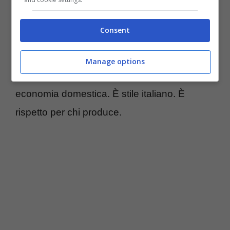
in viaggio. Prova una
panzanella
con pane
del giorno prima, pomodori locali, cipolla
Consent
rossa, un buon aceto. Oppure una pasta
corta con 5 ingredienti:
olio extravergine
,
Manage options
alici, aglio, prezzemolo, pangrattato. È
economia domestica. È stile italiano. È
rispetto per chi produce.