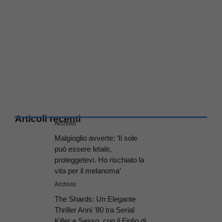
Articoli recenti
Archivio
Malgioglio avverte: ‘Il sole
può essere letale,
proteggetevi. Ho rischiato la
vita per il melanoma’
Archivio
The Shards: Un Elegante
Thriller Anni ’80 tra Serial
Killer e Sesso, con il Figlio di