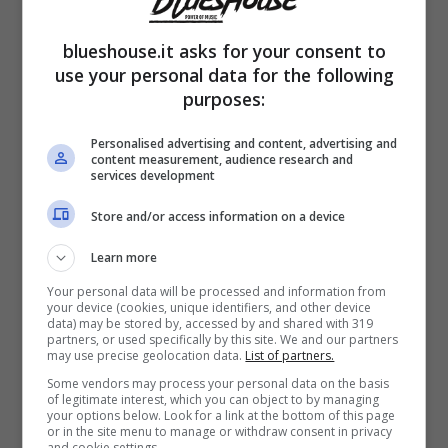
Se ti muovi presto, trovi verità. Il fornaio ti
blueshouse.it asks for your consent to
use your personal data for the following
racconta il forno a legna. La barista ti chiama
purposes:
per nome dopo due giorni. Un artigiano ti
Personalised advertising and content, advertising and
mostra come tiene viva una
tradizione
. In
content measurement, audience research and
services development
questi incontri capisci il Paese meglio di mille
Store and/or access information on a device
scatti virali. E capisci anche Porowski: la
bontà nasce da persone che sanno
Learn more
Your personal data will be processed and information from
scegliere, ascoltare, aspettare.
your device (cookies, unique identifiers, and other device
data) may be stored by, accessed by and shared with 319
partners, or used specifically by this site. We and our partners
Il gusto come lingua comune
may use precise geolocation data.
List of partners.
Some vendors may process your personal data on the basis
of legitimate interest, which you can object to by managing
La cucina di Antoni è diretta. Funziona anche
your options below. Look for a link at the bottom of this page
or in the site menu to manage or withdraw consent in privacy
and cookie settings.